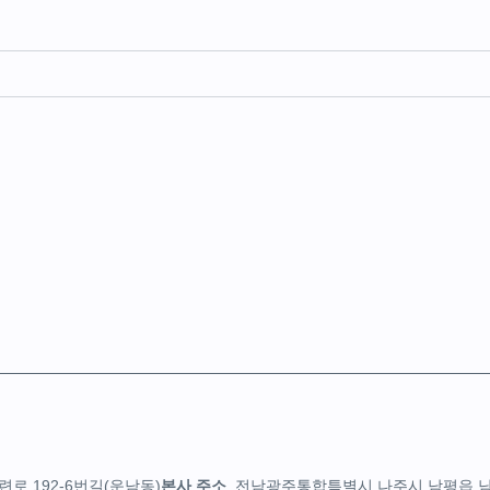
로 192-6번길(운남동)
본사 주소
전남광주통합특별시 나주시 남평읍 남평3로